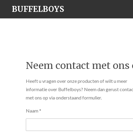
Ga
BUFFELBOYS
direct
naar
de
hoofdinhoud
Neem contact met ons
Heeft u vragen over onze producten of wilt u meer
informatie over Buffelboys? Neem dan gerust conta
met ons op via onderstaand formulier.
Naam *